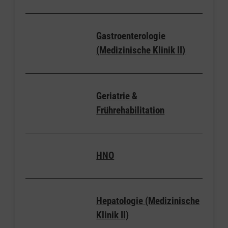
Gastroenterologie
(Medizinische Klinik II)
Geriatrie &
Frührehabilitation
HNO
Hepatologie (Medizinische
Klinik II)