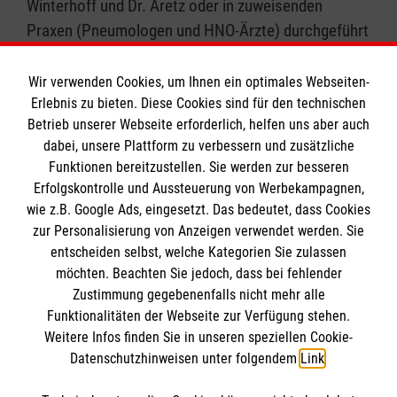
Winterhoff und Dr. Aretz oder in zuweisenden
Praxen (Pneumologen und HNO-Ärzte) durchgeführt
werden. Es besteht eine enge Kooperation zu
anderen Fachrichtungen (u.a. HNO-Ärzten,
Wir verwenden Cookies, um Ihnen ein optimales Webseiten-
Neurologen, Zahnmedizinern etc.).
Erlebnis zu bieten. Diese Cookies sind für den technischen
Betrieb unserer Webseite erforderlich, helfen uns aber auch
Eine telefonische Anmeldung ist unter 0461 8071
dabei, unsere Plattform zu verbessern und zusätzliche
Funktionen bereitzustellen. Sie werden zur besseren
768 möglich.
Erfolgskontrolle und Aussteuerung von Werbekampagnen,
wie z.B. Google Ads, eingesetzt. Das bedeutet, dass Cookies
zur Personalisierung von Anzeigen verwendet werden. Sie
entscheiden selbst, welche Kategorien Sie zulassen
möchten. Beachten Sie jedoch, dass bei fehlender
Zustimmung gegebenenfalls nicht mehr alle
Funktionalitäten der Webseite zur Verfügung stehen.
Weitere Infos finden Sie in unseren speziellen Cookie-
Datenschutzhinweisen unter folgendem
Link
.
Cookies verwalten
|
Impressum
|
Datenschutz
|