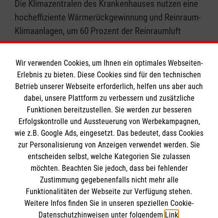
Die Klimazentralen des Krankenhauses nutzen eine
eine bessere Energieeffizienz einzusetzen
hocheffiziente Wärmerückgewinnung und Reinraum-
und Einsparmöglichkeiten aktiv
Klimaanlagen, um 60 Prozent der Reinraumluft
vorzuschlagen.
isotherm als Umluft zu betreiben und so Wärme im
Energieziele:
Wir verpflichten uns zur
Winter und Kühlung im Sommer zu sparen. Die
Wir verwenden Cookies, um Ihnen ein optimales Webseiten-
Einhaltung gesetzlicher Vorgaben, zur
Investitionen haben nicht nur eine positive
Erlebnis zu bieten. Diese Cookies sind für den technischen
Senkung des Energieverbrauchs bis 2029
Energiebilanz und Ressourcenschonung gebracht,
Betrieb unserer Webseite erforderlich, helfen uns aber auch
und zur verstärkten Nutzung erneuerbarer
sondern auch zu einer deutlichen Kostenreduzierung
dabei, unsere Plattform zu verbessern und zusätzliche
Energien im Klinikbetrieb.
Funktionen bereitzustellen. Sie werden zur besseren
geführt.
Gesetzlicher Rahmen:
Die relevanten
Erfolgskontrolle und Aussteuerung von Werbekampagnen,
wie z.B. Google Ads, eingesetzt. Das bedeutet, dass Cookies
gesetzlichen Rahmenbedingungen sowie
zur Personalisierung von Anzeigen verwendet werden. Sie
weitere Anforderungen an unseren
entscheiden selbst, welche Kategorien Sie zulassen
Energieeinsatz, -verbrauch und -effizienz
möchten. Beachten Sie jedoch, dass bei fehlender
werden stets eingehalten.
Zustimmung gegebenenfalls nicht mehr alle
Funktionalitäten der Webseite zur Verfügung stehen.
Weitere Infos finden Sie in unseren speziellen Cookie-
Datenschutzhinweisen unter folgendem
Link
.