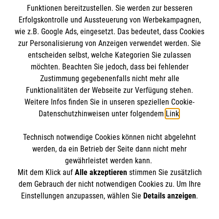
Funktionen bereitzustellen. Sie werden zur besseren
müssen mit Desinfektionsmittel benetzt sein.
Erfolgskontrolle und Aussteuerung von Werbekampagnen,
wie z.B. Google Ads, eingesetzt. Das bedeutet, dass Cookies
zur Personalisierung von Anzeigen verwendet werden. Sie
entscheiden selbst, welche Kategorien Sie zulassen
möchten. Beachten Sie jedoch, dass bei fehlender
Zustimmung gegebenenfalls nicht mehr alle
Funktionalitäten der Webseite zur Verfügung stehen.
Weitere Infos finden Sie in unseren speziellen Cookie-
Datenschutzhinweisen unter folgendem
Link
.
Cookies verwalten
|
Impressum
|
Datenschutz
|
Technisch notwendige Cookies können nicht abgelehnt
Compliance
werden, da ein Betrieb der Seite dann nicht mehr
Karriere bei uns:
www.mehralsnurarbeit.de
gewährleistet werden kann.
Mit dem Klick auf
Alle akzeptieren
stimmen Sie zusätzlich
dem Gebrauch der nicht notwendigen Cookies zu. Um Ihre
Einstellungen anzupassen, wählen Sie
Details anzeigen
.