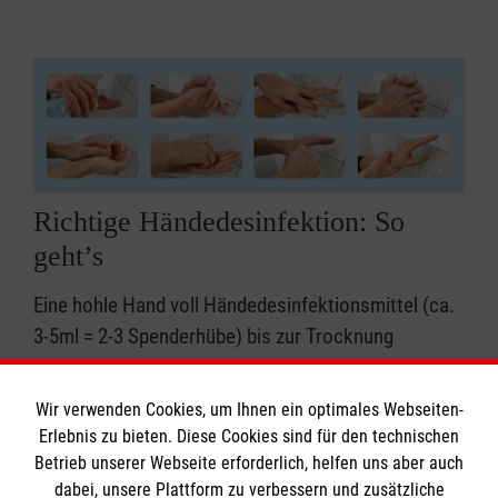
Richtige Händedesinfektion: So
geht’s
Eine hohle Hand voll Händedesinfektionsmittel (ca.
3-5ml = 2-3 Spenderhübe) bis zur Trocknung
einreiben.
Die gesamte Hand mindestens 30 Sekunden
Wir verwenden Cookies, um Ihnen ein optimales Webseiten-
benetzen.
Erlebnis zu bieten. Diese Cookies sind für den technischen
Besonders wichtig: Finger und Daumenkuppen,
Betrieb unserer Webseite erforderlich, helfen uns aber auch
Handinnenflächen und Fingerzwischenräume
dabei, unsere Plattform zu verbessern und zusätzliche