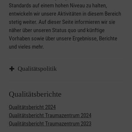
Standards auf einem hohen Niveau zu halten,
entwickeln wir unsere Aktivitäten in diesem Bereich
stetig weiter. Auf dieser Seite informieren wir sie
näher über unseren Status quo und künftige
Vorhaben sowie über unsere Ergebnisse, Berichte
und vieles mehr.
Qualitätspolitik
Tradition & Innovation
Qualitätsberichte
Innovation ist uns wichtig, um das
Wohlergehen unserer Patienten zu verbessern.
Qualitätsbericht 2024
Dazu führen wir kontinuierlich neue
Qualitätsbericht Traumazentrum 2024
medizinische Verfahren wie das überregionale
Qualitätsbericht Traumazentrum 2023
Teleradiologie-Projekt ein und fördern die