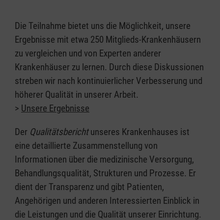
Tumorzentrum
Die Teilnahme bietet uns die Möglichkeit, unsere
Kontinenzzentrum
Ergebnisse mit etwa 250 Mitglieds-Krankenhäusern
Prostatazentrum
zu vergleichen und von Experten anderer
Perinatalzentrum
Krankenhäuser zu lernen. Durch diese Diskussionen
streben wir nach kontinuierlicher Verbesserung und
Zusammenarbeit mit Kooperationspartnern
höherer Qualität in unserer Arbeit.
Unsere Klinik hat ein starkes Netzwerk mit
>
Unsere Ergebnisse
unseren beiden eigenen Standorten in
Der
Qualitätsbericht
unseres Krankenhauses ist
Flensburg, dem Rehazentrum St.-Peter-Ording,
eine detaillierte Zusammenstellung von
der Klinik Dr. Winkler in Husum, der Asklepios
Informationen über die medizinische Versorgung,
Nordseeklinik Westerland und weiteren
Behandlungsqualität, Strukturen und Prozesse. Er
psychiatrischen Kliniken in Breklum und
dient der Transparenz und gibt Patienten,
Bredstedt. Wir nutzen die Vorteile der
Angehörigen und anderen Interessierten Einblick in
regionalen und überregionalen Kooperation,
die Leistungen und die Qualität unserer Einrichtung.
einschließlich des überregionalen