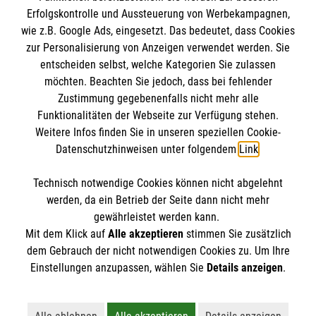
therapeutische Ausrüstung. Dazu zählen ein
Erfolgskontrolle und Aussteuerung von Werbekampagnen,
fortschrittliches
wie z.B. Google Ads, eingesetzt. Das bedeutet, dass Cookies
Magnetresonanztomographiegerät (MRT) und
zur Personalisierung von Anzeigen verwendet werden. Sie
ein hochmoderner, strahlungsarmer
entscheiden selbst, welche Kategorien Sie zulassen
Computertomograph (CT), der schnell präzise
möchten. Beachten Sie jedoch, dass bei fehlender
Zustimmung gegebenenfalls nicht mehr alle
Schichtbilder erstellt. Unsere medizinischen
Funktionalitäten der Webseite zur Verfügung stehen.
Fachkräfte erhalten intensive Schulungen, um
Weitere Infos finden Sie in unseren speziellen Cookie-
diese Technologien zum Wohle der Patienten
Datenschutzhinweisen unter folgendem
Link
.
optimal einzusetzen und die Belastung dabei
Cookies verwalten
|
Impressum
|
Datenschutz
|
auf das absolute Minimum zu reduzieren.
Technisch notwendige Cookies können nicht abgelehnt
Compliance
werden, da ein Betrieb der Seite dann nicht mehr
Karriere bei uns:
www.mehralsnurarbeit.de
gewährleistet werden kann.
Qualität steht im Mittelpunkt
Mit dem Klick auf
Alle akzeptieren
stimmen Sie zusätzlich
dem Gebrauch der nicht notwendigen Cookies zu. Um Ihre
Unsere Priorität liegt in der optimalen
Einstellungen anzupassen, wählen Sie
Details anzeigen
.
medizinischen und pflegerischen Betreuung,
trotz gesundheitspolitischer Zwänge und
wirtschaftlicher Herausforderungen. Wir