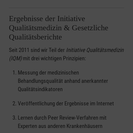
Kooperation mit dem Praxisnetzwerk
Flensburg.
Ergebnisse der Initiative
Qualitätsmedizin & Gesetzliche
Fachübergreifende Zusammenarbeit
Qualitätsberichte
In unseren 13 Kompetenzzentren wird das
Know-how und die medizinische Erfahrung aus
Seit 2011 sind wir Teil der
Initiative Qualitätsmedizin
den unterschiedlichen Kliniken sowie
(IQM)
mit drei wichtigen Prinzipien:
Instituten gebündelt.
Messung der medizinischen
Übersicht der verschiedenen Zentren:
Behandlungsqualität anhand anerkannter
Qualitätsindikatoren
Traumazentrum
Zentren für
Brustkrebs-
,
Herz-Kreislauf-
Veröffentlichung der Ergebnisse im Internet
und Schlaganfallerkrankungen
Flensburger Gefäßzentrum
Lernen durch Peer Review-Verfahren mit
Zentrum für Wirbelsäulenerkrankungen
Experten aus anderen Krankenhäusern
Neurozentrum