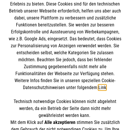
Erlebnis zu bieten. Diese Cookies sind für den technischen
Unsere Apotheke ist nach DIN EN ISO
Betrieb unserer Webseite erforderlich, helfen uns aber auch
9001:2015 zertifiziert!
dabei, unsere Plattform zu verbessern und zusätzliche
Funktionen bereitzustellen. Sie werden zur besseren
Erfolgskontrolle und Aussteuerung von Werbekampagnen,
wie z.B. Google Ads, eingesetzt. Das bedeutet, dass Cookies
zur Personalisierung von Anzeigen verwendet werden. Sie
entscheiden selbst, welche Kategorien Sie zulassen
möchten. Beachten Sie jedoch, dass bei fehlender
Zustimmung gegebenenfalls nicht mehr alle
Funktionalitäten der Webseite zur Verfügung stehen.
Weitere Infos finden Sie in unseren speziellen Cookie-
Datenschutzhinweisen unter folgendem
Link
.
Cookies verwalten
|
Impressum
|
Datenschutz
|
Technisch notwendige Cookies können nicht abgelehnt
Compliance
werden, da ein Betrieb der Seite dann nicht mehr
Karriere bei uns:
www.mehralsnurarbeit.de
gewährleistet werden kann.
Mit dem Klick auf
Alle akzeptieren
stimmen Sie zusätzlich
dem Gebrauch der nicht notwendigen Cookies zu. Um Ihre