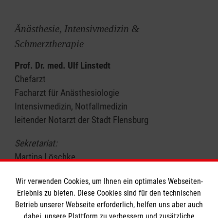
Änästhesie, Intensivmedizin &
Schmerztherapie
Prof. Dr. med. Ulf Linstedt
Chefarzt
Facharzt für Anästhesiologie
Intensivmedizin, Notfallmedizin
leitender Notarzt der Stadt Flensburg
Sekretariat:
Martina Löschke
Telefon: 0461 816-2517
Wir verwenden Cookies, um Ihnen ein optimales Webseiten-
E-Mail
Erlebnis zu bieten. Diese Cookies sind für den technischen
Betrieb unserer Webseite erforderlich, helfen uns aber auch
dabei, unsere Plattform zu verbessern und zusätzliche