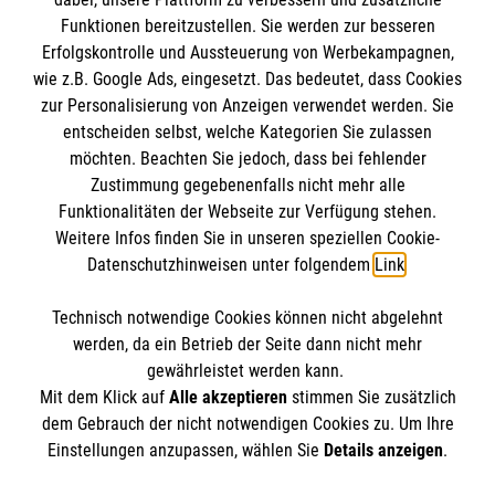
Studierenden der Universität Lübeck im
Funktionen bereitzustellen. Sie werden zur besseren
Studiengang Hebammenwissenschaft
.
Erfolgskontrolle und Aussteuerung von Werbekampagnen,
wie z.B. Google Ads, eingesetzt. Das bedeutet, dass Cookies
zur Personalisierung von Anzeigen verwendet werden. Sie
entscheiden selbst, welche Kategorien Sie zulassen
möchten. Beachten Sie jedoch, dass bei fehlender
Zustimmung gegebenenfalls nicht mehr alle
Funktionalitäten der Webseite zur Verfügung stehen.
Weitere Infos finden Sie in unseren speziellen Cookie-
Datenschutzhinweisen unter folgendem
Link
.
Cookies verwalten
|
Impressum
|
Datenschutz
|
Technisch notwendige Cookies können nicht abgelehnt
Compliance
werden, da ein Betrieb der Seite dann nicht mehr
Karriere bei uns:
www.mehralsnurarbeit.de
gewährleistet werden kann.
Mit dem Klick auf
Alle akzeptieren
stimmen Sie zusätzlich
dem Gebrauch der nicht notwendigen Cookies zu. Um Ihre
Einstellungen anzupassen, wählen Sie
Details anzeigen
.