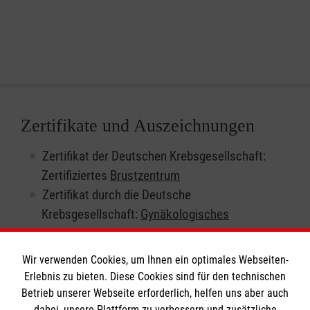
Zertifikate und Auszeichnungen
Zertifikat der Deutschen Krebsgesellschaft:
Zertifiziertes
Brustzentrum
Zertifikat durch die Deutsche
Krebsgesellschaft:
Gynäkologisches
Krebszentrum
Wir sind
akademische Lehreinrichtung
der
Wir verwenden Cookies, um Ihnen ein optimales Webseiten-
Universität zu Lübeck in Anerkennung der
Erlebnis zu bieten. Diese Cookies sind für den technischen
Beteiligung an der praktischen Ausbildung der
Betrieb unserer Webseite erforderlich, helfen uns aber auch
dabei, unsere Plattform zu verbessern und zusätzliche