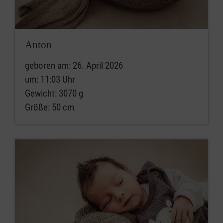
Anton
geboren am: 26. April 2026
um: 11:03 Uhr
Gewicht: 3070 g
Größe: 50 cm