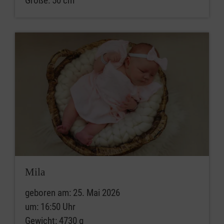
Größe: 50 cm
Mila
geboren am: 25. Mai 2026
um: 16:50 Uhr
Gewicht: 4730 g