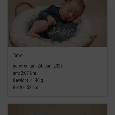
Jano
geboren am: 24. Juni 2026
um: 2:07 Uhr
Gewicht: 4140 g
Größe: 52 cm