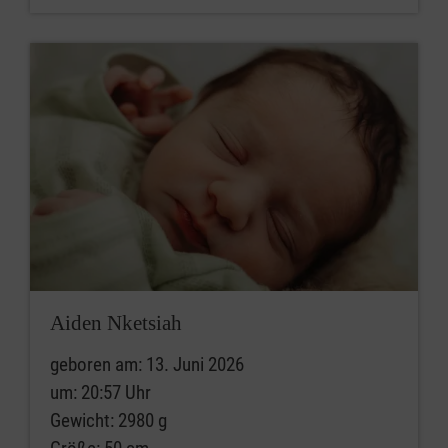
Aiden Nketsiah
geboren am: 13. Juni 2026
um: 20:57 Uhr
Gewicht: 2980 g