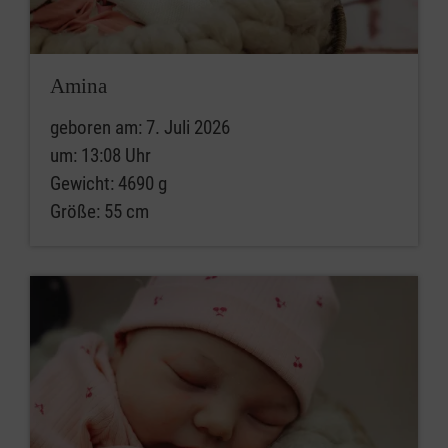
Amina
geboren am: 7. Juli 2026
um: 13:08 Uhr
Gewicht: 4690 g
Größe: 55 cm