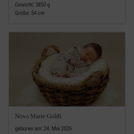
Gewicht: 3850 g
Größe: 54 cm
Nova Marie Goldi
geboren am: 24. Mai 2026