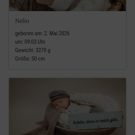
Nelio
geboren am: 2. Mai 2026
um: 09:03 Uhr
Gewicht: 3270 g
Größe: 50 cm