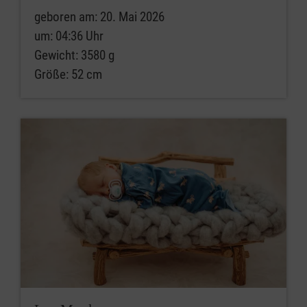
geboren am: 20. Mai 2026
um: 04:36 Uhr
Gewicht: 3580 g
Größe: 52 cm