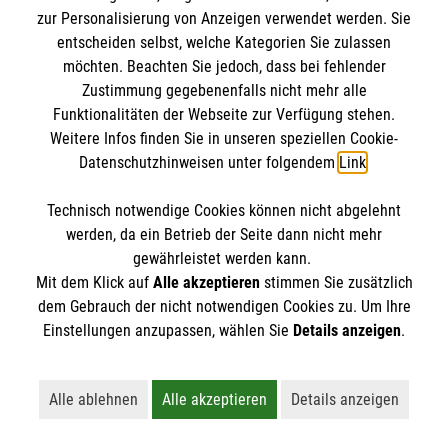
zur Personalisierung von Anzeigen verwendet werden. Sie
entscheiden selbst, welche Kategorien Sie zulassen
möchten. Beachten Sie jedoch, dass bei fehlender
Zustimmung gegebenenfalls nicht mehr alle
Funktionalitäten der Webseite zur Verfügung stehen.
Weitere Infos finden Sie in unseren speziellen Cookie-
Datenschutzhinweisen unter folgendem
Link
.
Technisch notwendige Cookies können nicht abgelehnt
werden, da ein Betrieb der Seite dann nicht mehr
Anton Jochimsen
gewährleistet werden kann.
geboren am: 13. April 2026
Mit dem Klick auf
Alle akzeptieren
stimmen Sie zusätzlich
dem Gebrauch der nicht notwendigen Cookies zu. Um Ihre
um: 10:24 Uhr
Einstellungen anzupassen, wählen Sie
Details anzeigen
.
Gewicht: 4420 g
Größe: 54 cm
Alle ablehnen
Alle akzeptieren
Details anzeigen
Lehnt alle nicht-essentiellen Cookies ab
Akzeptiert alle Cookies einschließl
Öffnet detaillie