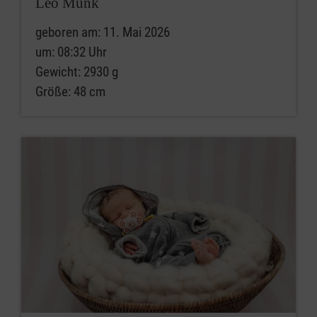
Leo Munk
geboren am: 11. Mai 2026
um: 08:32 Uhr
Gewicht: 2930 g
Größe: 48 cm