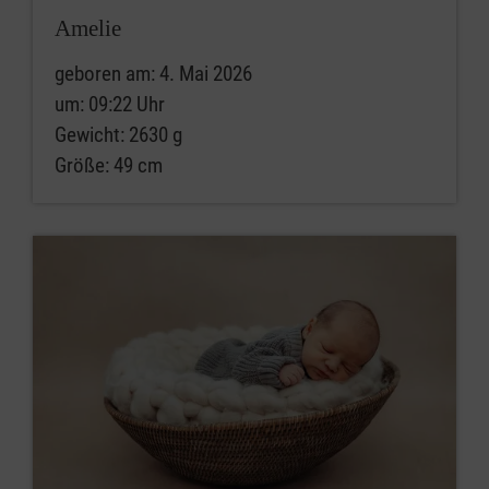
Amelie
geboren am: 4. Mai 2026
um: 09:22 Uhr
Gewicht: 2630 g
Größe: 49 cm