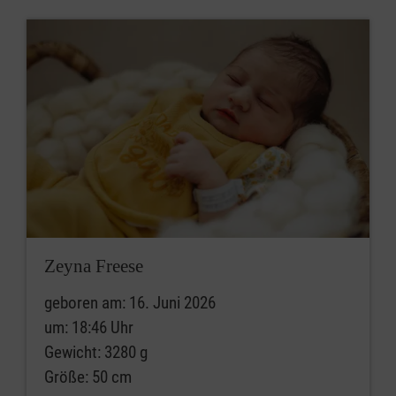
Zeyna Freese
geboren am: 16. Juni 2026
um: 18:46 Uhr
Gewicht: 3280 g
Größe: 50 cm