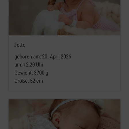
Jette
geboren am: 20. April 2026
um: 12:20 Uhr
Gewicht: 3700 g
Größe: 52 cm