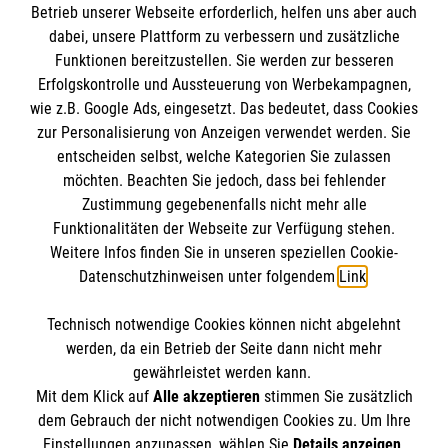
Zentrum gebündelt, wodurch die
Betrieb unserer Webseite erforderlich, helfen uns aber auch
Behandlungserfolge im Sinne der Patienten eine
dabei, unsere Plattform zu verbessern und zusätzliche
Funktionen bereitzustellen. Sie werden zur besseren
spürbare Verbesserung erfahren.
Erfolgskontrolle und Aussteuerung von Werbekampagnen,
wie z.B. Google Ads, eingesetzt. Das bedeutet, dass Cookies
zur Personalisierung von Anzeigen verwendet werden. Sie
entscheiden selbst, welche Kategorien Sie zulassen
möchten. Beachten Sie jedoch, dass bei fehlender
Zustimmung gegebenenfalls nicht mehr alle
Funktionalitäten der Webseite zur Verfügung stehen.
Weitere Infos finden Sie in unseren speziellen Cookie-
Datenschutzhinweisen unter folgendem
Link
.
Cookies verwalten
|
Impressum
|
Datenschutz
|
Technisch notwendige Cookies können nicht abgelehnt
Compliance
werden, da ein Betrieb der Seite dann nicht mehr
Karriere bei uns:
www.mehralsnurarbeit.de
gewährleistet werden kann.
Mit dem Klick auf
Alle akzeptieren
stimmen Sie zusätzlich
dem Gebrauch der nicht notwendigen Cookies zu. Um Ihre
Einstellungen anzupassen, wählen Sie
Details anzeigen
.