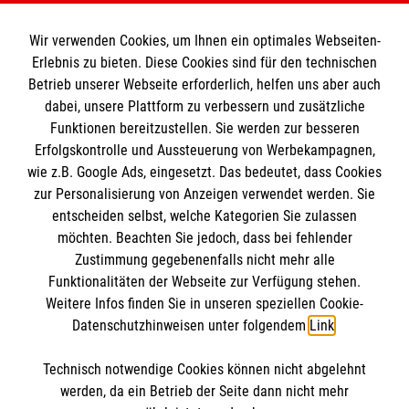
Bestrahlungsplanungssoftware Ecplise (Varian)
Autokonturierungssoftware LimbusAI und
Wir verwenden Cookies, um Ihnen ein optimales Webseiten-
Autocontur (RadFormation)
Erlebnis zu bieten. Diese Cookies sind für den technischen
Betrieb unserer Webseite erforderlich, helfen uns aber auch
Atemüberwachung mittels Motion-Sensor (4D
dabei, unsere Plattform zu verbessern und zusätzliche
CT)
Funktionen bereitzustellen. Sie werden zur besseren
Erfolgskontrolle und Aussteuerung von Werbekampagnen,
wie z.B. Google Ads, eingesetzt. Das bedeutet, dass Cookies
zur Personalisierung von Anzeigen verwendet werden. Sie
entscheiden selbst, welche Kategorien Sie zulassen
möchten. Beachten Sie jedoch, dass bei fehlender
Zustimmung gegebenenfalls nicht mehr alle
Funktionalitäten der Webseite zur Verfügung stehen.
Weitere Infos finden Sie in unseren speziellen Cookie-
Datenschutzhinweisen unter folgendem
Link
.
Cookies verwalten
|
Impressum
|
Datenschutz
|
Technisch notwendige Cookies können nicht abgelehnt
Compliance
werden, da ein Betrieb der Seite dann nicht mehr
Karriere bei uns:
www.mehralsnurarbeit.de