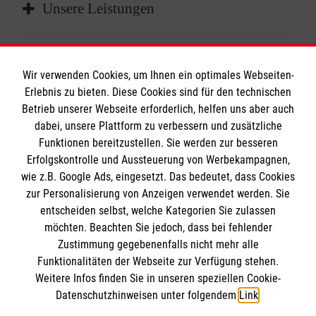
Unsere Leistungen
Die Handchirurgie im Fördeklinikum umfasst
Was behandeln wir?
die Vorbeugung, Früherkennung und
Wir verwenden Cookies, um Ihnen ein optimales Webseiten-
Erlebnis zu bieten. Diese Cookies sind für den technischen
Behandlung von Krankheiten oder
Betrieb unserer Webseite erforderlich, helfen uns aber auch
Wir versorgen
Verletzungen und altersbedingten
Zur Arztpraxis oder in die Klinik?
dabei, unsere Plattform zu verbessern und zusätzliche
Veränderungen wie Gelenkverschleiß.
Funktionen bereitzustellen. Sie werden zur besseren
akute Hand- und Sehnenverletzungen etwa
Erfolgskontrolle und Aussteuerung von Werbekampagnen,
nach Unfällen, Finger- und
Als neues minimalinvasives Verfahren konnte
Mit Beschwerden an den Händen oder
wie z.B. Google Ads, eingesetzt. Das bedeutet, dass Cookies
Oberarzt der Klinik für Unfall-, Hand- und
Mittelhandbrüche, Handgelenksbrüche,
die Arthroskopie des Handgelenks in den
Handgelenken sollten Sie sich zunächst
zur Personalisierung von Anzeigen verwendet werden. Sie
Plastische Chirurgie
Nervenverletzungen
letzten Jahren zusätzlich erfolgreich am
vertrauensvoll an eine allgemeinärztliche oder
entscheiden selbst, welche Kategorien Sie zulassen
Ärztliche Leitung Plastische Chirurgie
komplexe Handverletzungen - auch von
Malteser Fördeklinikum etabliert werden. Die
orthopädisch-chirurgische Facharztpraxis
möchten. Beachten Sie jedoch, dass bei fehlender
Knochen und Bändern an Handgelenk und
Zustimmung gegebenenfalls nicht mehr alle
Beteiligung am bundesweiten Hand-Trauma-
wenden.
Facharzt für Orthopädie und Unfallchirurgie
Funktionalitäten der Webseite zur Verfügung stehen.
Unterarm
Register sichert und dokumentiert die Qualität
Wenn für Diagnostik oder Therapie eine
Facharzt für Plastische Chirurgie –
Weitere Infos finden Sie in unseren speziellen Cookie-
Tumorerkrankungen an der Hand
der Eingriffe nachhaltig.
Vorstellung in der Klinik erforderlich sein
Weiterbildungsermächtigung über 24 Monate
Datenschutzhinweisen unter folgendem
Link
.
Verschleißerscheinungen und chronische
sollte, so können Sie sich an unsere
Cookies verwalten
|
Impressum
|
Datenschutz
|
Zusatzbezeichnung Handchirurgie