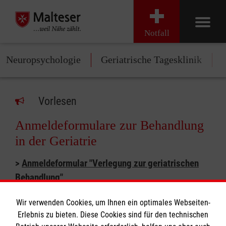
Notfall
Neuropsychologie
Geriatrische Tagesklinik
S
Vorlesen
Anmeldeformulare zur Behandlung
in der Geriatrie
>
Anmeldeformular "Verlegung zur geriatrischen
Behandlung"
>
Anmeldeformular "Einweisung zur geriatrischen
Wir verwenden Cookies, um Ihnen ein optimales Webseiten-
Tagesklinik"
(eine elektive Einweisung in die
Erlebnis zu bieten. Diese Cookies sind für den technischen