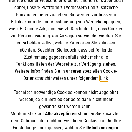
Betrieb unserer Webseite erforderlich, helfen uns aber auch
stationäre Geriatrie ist nicht möglich)
dabei, unsere Plattform zu verbessern und zusätzliche
Funktionen bereitzustellen. Sie werden zur besseren
>
Anmeldeformular Demenzdiagnostik
Erfolgskontrolle und Aussteuerung von Werbekampagnen,
wie z.B. Google Ads, eingesetzt. Das bedeutet, dass Cookies
zur Personalisierung von Anzeigen verwendet werden. Sie
entscheiden selbst, welche Kategorien Sie zulassen
möchten. Beachten Sie jedoch, dass bei fehlender
Zustimmung gegebenenfalls nicht mehr alle
Funktionalitäten der Webseite zur Verfügung stehen.
Weitere Infos finden Sie in unseren speziellen Cookie-
Datenschutzhinweisen unter folgendem
Link
.
Cookies verwalten
|
Impressum
|
Datenschutz
|
Technisch notwendige Cookies können nicht abgelehnt
Compliance
werden, da ein Betrieb der Seite dann nicht mehr
Karriere bei uns:
www.mehralsnurarbeit.de
gewährleistet werden kann.
Mit dem Klick auf
Alle akzeptieren
stimmen Sie zusätzlich
dem Gebrauch der nicht notwendigen Cookies zu. Um Ihre
Einstellungen anzupassen, wählen Sie
Details anzeigen
.