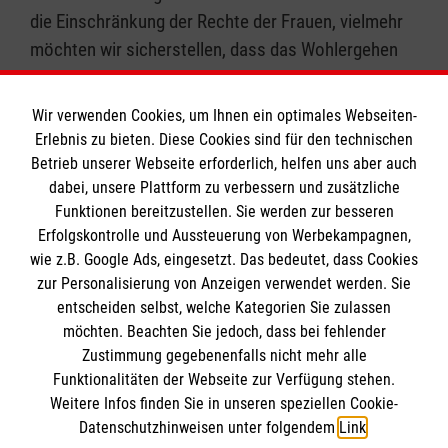
die Einschränkung der Rechte der Frauen, vielmehr
möchten wir sicherstellen, dass das Wohlergehen
des ungeborenen Kindes genauso berücksichtigt
wird wie das Wohlergehen der Frau. Daher nehmen
Wir verwenden Cookies, um Ihnen ein optimales Webseiten-
wir die Nöte der Frau mit einem
Erlebnis zu bieten. Diese Cookies sind für den technischen
Schwangerschaftskonflikt ebenso ernst wie den
Betrieb unserer Webseite erforderlich, helfen uns aber auch
Schutz des ungeborenen Kindes in allen seinen
dabei, unsere Plattform zu verbessern und zusätzliche
Funktionen bereitzustellen. Sie werden zur besseren
Entwicklungsstadien.
Erfolgskontrolle und Aussteuerung von Werbekampagnen,
wie z.B. Google Ads, eingesetzt. Das bedeutet, dass Cookies
zur Personalisierung von Anzeigen verwendet werden. Sie
entscheiden selbst, welche Kategorien Sie zulassen
möchten. Beachten Sie jedoch, dass bei fehlender
Zustimmung gegebenenfalls nicht mehr alle
Funktionalitäten der Webseite zur Verfügung stehen.
Weitere Infos finden Sie in unseren speziellen Cookie-
Datenschutzhinweisen unter folgendem
Link
.